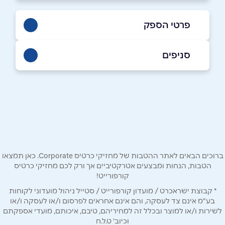
פרטי הספק
053-3384533
|
072-3319650
סניפים
באתר
בפייסבוק
באינסטגרם
אולם תצוגה
פתח תקווה ז'בוטינסקי 110 (כניסה דרך רחוב
המרץ 6) זמני פתיחה ימים א'-ה' בין השעות
09:00-17:00, יום ו' בין השעות 09:00-13:00
שם מלא
*
טלפון
*
ברוכים הבאים לאתר ההטבות של מחזיקי כרטיס Corporate. כאן תמצאו
הטבות, הנחות ומבצעים אטרקטיביים אך ורק לכם מחזיקי כרטיס
קורפורייט!
אימייל
*
* קבוצת ישראכרט / מועדון קורפורייט / סטייל ניהול מועדוני לקוחות
בע"מ אינם צד לעסקה, והם אינם אחראים לפרסום ו/או לעסקה ו/או
לשירות ו/או למוצר ובכלל זה למחיריהם, טיבם, איכותם, מועדי אספקתם
נושא
*
וכיוב' ט.ל.ח