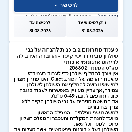
לרכישה >
מחיר מוזל
— זכאות עד 5 שוברים לחודש קלנדרי
ניתן למימוש עד
לרכישה עד
31.08.2026
31.08.2026
מעמד מתרומם 2 בוכנות להנחה על גבי
שולחן מבית רהיטי קיסר - החברה המובילה
לריהוט ארגונומי איכותי
מק"ט המעמד 206802
אין צורך להחליף שולחן כדי לעבוד בעמידה!
משטח ההרמה של המותג Glact, הינו פתרון מצויין
למי שאינו רוצה להחליף את השולחן לשולחן
עמידה, אך עדיין מעוניין באפשרות לעבוד בגובה
שונה (מותאם לגובה 0-49 ס"מ).
את המשטח מניחים על גבי השולחן הקיים ללא
צורך בחיבורים.
למשטח שני מפלסים - המפלס הראשון
מיועד להנחת המקלדת והעכבר והמפלס העליון
מיועד למסך וכל שאר.
השולחן בעל 2 בוכנות פנאומטיים, אשר מעלות את