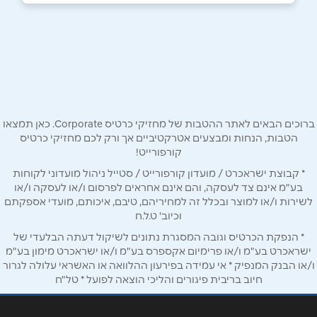
054-5554446
באתר
באינסטגרם
ביוטיוב
שם מלא
*
ברוכים הבאים לאתר ההטבות של מחזיקי כרטיס Corporate. כאן תמצאו
הטבות, הנחות ומבצעים אטרקטיביים אך ורק לכם מחזיקי כרטיס
קורפורייט!
טלפון
*
* קבוצת ישראכרט / מועדון קורפורייט / סטייל ניהול מועדוני לקוחות
בע"מ אינם צד לעסקה, והם אינם אחראים לפרסום ו/או לעסקה ו/או
לשירות ו/או למוצר ובכלל זה למחיריהם, טיבם, איכותם, מועדי אספקתם
אימייל
*
וכיוב' ט.ל.ח
* הנפקת הכרטיס וגובה המסגרת נתונים לשיקול דעתה הבלעדי של
ישראכרט בע"מ ו/או פרימיום אקספרס בע"מ ו/או ישראכרט מימון בע"מ
נושא
*
ו/או הבנק המנפיק * אי עמידה בפירעון ההלוואה או האשראי עלולה לגרור
אנא חזרו אלי בקשר ל...
חיוב בריבית פיגורים והליכי הוצאה לפועל * טל"ח
הודעה
*