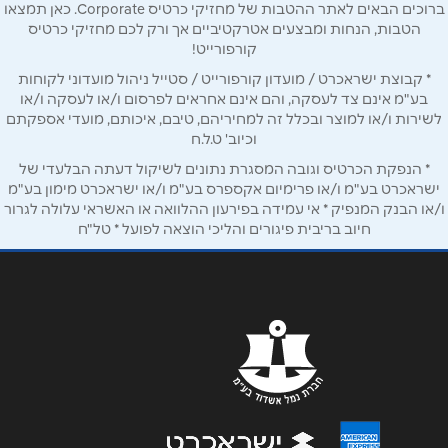
שם מלא
*
ברוכים הבאים לאתר ההטבות של מחזיקי כרטיס Corporate. כאן תמצאו
התמר 1
הטבות, הנחות ומבצעים אטרקטיביים אך ורק לכם מחזיקי כרטיס
קורפורייט!
טלפון
*
* קבוצת ישראכרט / מועדון קורפורייט / סטייל ניהול מועדוני לקוחות
בע"מ אינם צד לעסקה, והם אינם אחראים לפרסום ו/או לעסקה ו/או
לשירות ו/או למוצר ובכלל זה למחיריהם, טיבם, איכותם, מועדי אספקתם
אימייל
*
וכיוב' ט.ל.ח
* הנפקת הכרטיס וגובה המסגרת נתונים לשיקול דעתה הבלעדי של
ישראכרט בע"מ ו/או פרימיום אקספרס בע"מ ו/או ישראכרט מימון בע"מ
נושא
*
ו/או הבנק המנפיק * אי עמידה בפירעון ההלוואה או האשראי עלולה לגרור
חיוב בריבית פיגורים והליכי הוצאה לפועל * טל"ח
אנא חזרו אלי בקשר ל...
הודעה
*
שליחה