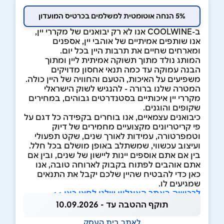
5% הנחה אוטומטית למשלמים בכרטיס המועדון
ב-COOLWINE אנו לא רק יבואנים של מקררי יין,
אנו שותפים אמיתיים של אוהבי יין, אספנים
ומארחים שחיים את תרבות היין בכל יום.
המותג נולד מתוך תשוקה אמיתית ליין ומתוך
הבנה עמוקה עד כמה תנאי אחסון מדויקים
משפיעים על האיכות, הטעם והחוויה של היין כולה.
המטרה שלנו ברורה - להנגיש לשוק הישראלי
מקררי יין איכותיים בסטנדרטים גבוהים, במחירים
שקופים והוגנים.
כיבואנים עצמאיים, אנו בוחרים בקפידה כל דגם על
פי קריטריונים מקצועיים מחמירים של דיוק
וטמפרטורה, עמידות לאורך שנים, שקט תפעולי
ועיצוב עכשווי, שמשתלב באופן מושלם בכל חלל.
בין אם אתם אוספים יינות ליישון של שנים, ובין אם
אתם אוהבים לפתוח בקבוק לארוחה טובה, אנו
כאן כדי להבטיח שהיין שלכם יקבל את התנאים
שמגיעים לו.
לרכישה באתר האונליין שלנו לחצו כאן >>
תוקף ההטבה עד - 10.09.2026
לאתר בית העסק