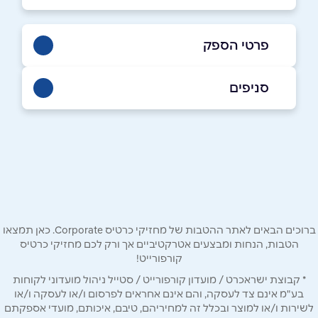
פרטי הספק
03-9385005
סניפים
באתר
בפייסבוק
תל אביב יפו
נחלת בנימין 13
שם מלא
*
טלפון
*
ברוכים הבאים לאתר ההטבות של מחזיקי כרטיס Corporate. כאן תמצאו
הטבות, הנחות ומבצעים אטרקטיביים אך ורק לכם מחזיקי כרטיס
קורפורייט!
אימייל
*
* קבוצת ישראכרט / מועדון קורפורייט / סטייל ניהול מועדוני לקוחות
בע"מ אינם צד לעסקה, והם אינם אחראים לפרסום ו/או לעסקה ו/או
לשירות ו/או למוצר ובכלל זה למחיריהם, טיבם, איכותם, מועדי אספקתם
נושא
*