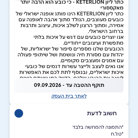
כתר ליון KETERLION - כי כובע הוא הרבה יותר
מאקססורי
כתר ליון KETERLION הינו מותג אופנה ישראלי של
כובעים מעוצבים, הנולד מתוך אהבה לאופנה עם
אמירה, ומתוך הרצון לשלב איכות, עיצוב ותרבות
ברחוב הישראלי.
אנו יוצרים כובעים עם דגש על איכות בלתי
מתפשרת ועיצובים ייחודיים.
הכובעים שלנו מספרים סיפור של ישראליות, של
יהדות עם מסורת חיה ונושמת ושל שיתופי פעולה
עם אמנים ומעצבים מקומיים.
אנו גאים לעצב ולייצר עשרות דגמים של כובעי
איכות ישראליים, ובנוסף לתת לכם את האפשרות
לעצב את הכובע שלכם, בדיוק כמו שאתם רוצים.
תוקף ההטבה עד - 09.09.2026
לאתר בית העסק
חשוב לדעת
*התמונה להמחשה בלבד
*ט.ל.ח