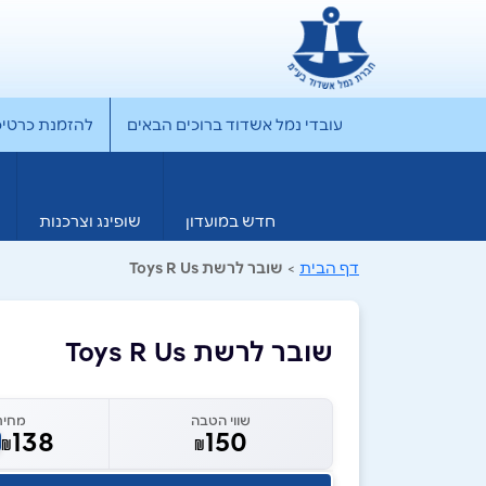
עובדי נמל אשדוד ברוכים הבאים
להזמנת כרטיס rporate
חדש במועדון
שופינג וצרכנות
דף הבית
>
שובר לרשת Toys R Us
שובר לרשת Toys R Us
שווי הטבה
מחיר
138
150
₪
₪