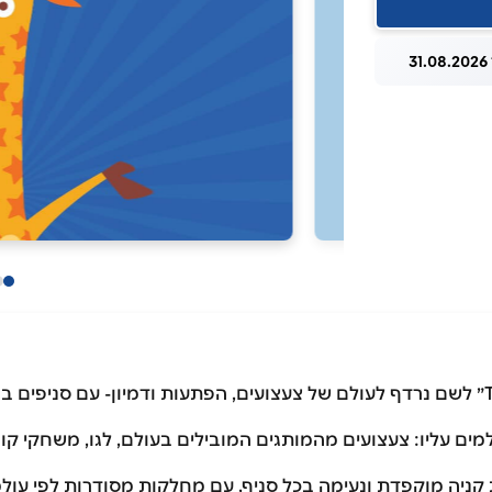
3
מאז שהגיעה לישראל, הפכה רשת ״Toys R Us״ לשם נרדף לעולם של צעצועים, הפתעות ודמיון
ים עליו: צעצועים מהמותגים המובילים בעולם, לגו, משחקי קופסא
ה מוקפדת ונעימה בכל סניף, עם מחלקות מסודרות לפי עולמות 