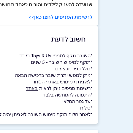
שנועדה להעניק לילדים והורים כאחד תחושה בה כל ביקור הופך ל
לרשימת הסניפים לחצו כאן>>
חשוב לדעת
*השובר תקף לסניפי Toys R Us בלבד
*תוקף למימוש השובר - 5 שנים
*כולל כפל מבצעים
*ניתן לממש יתרת שובר ברכישה הבאה
*לא ניתן למימוש באתרי הסחר
*רשימת סניפים ניתן לראות
באתר
*התמונה להמחשה בלבד
*עד גמר המלאי
*ט.ל.ח
*לאחר חלוף תוקף מימוש השובר, לא ניתן יהיה למ