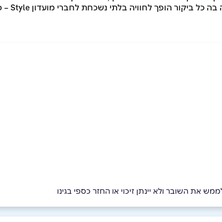
חוויה בלתי נשכחת לחברי מועדון Style – כי לדעת לשחק, זה לדעת לבחור נכון.
מש את השובר ולא יינתן זיכוי או החזר כספי בגינו