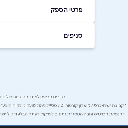
פרטי הספק
052-3955355
סניפים
ראשון לציון
שם מלא
*
טוליפמן 7
טלפון
*
052-3955355
נושא
*
ברוכים הבאים לאתר ההטבות של מחזיקי כרטיס Corporate. כאן תמצאו הטבות, הנחות ומבצעים אטרקטיביים אך ו
אנא חזרו אלי בקשר ל...
* קבוצת ישראכרט / מועדון קורפורייט / סטייל ניהול מועדוני לקוחות בע"
הודעה
*
* הנפקת הכרטיס וגובה המסגרת נתונים לשיקול דעתה הבלעדי של ישראכר