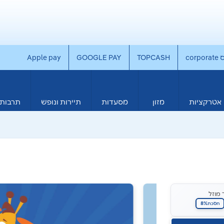
co
TOPCASH
GOOGLE PAY
Apple pay
אטרקציות
מזון
מסעדות
תיירות ונופש
תרבות 
 מוזל
8%
חסכת