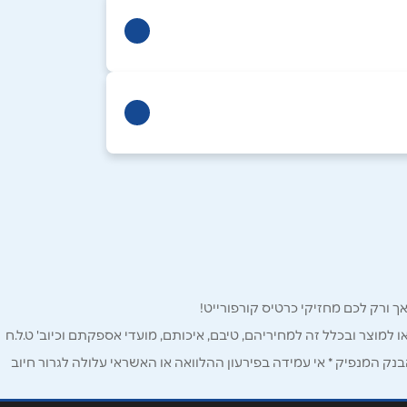
ו למוצר ובכלל זה למחיריהם, טיבם, איכותם, מועדי אספקתם וכיוב' ט.ל.ח
ק המנפיק * אי עמידה בפירעון ההלוואה או האשראי עלולה לגרור חיוב