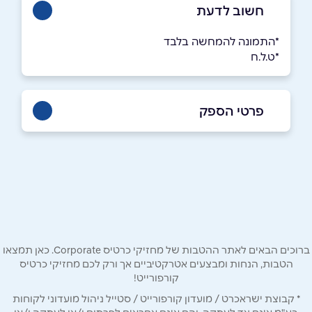
חשוב לדעת
*התמונה להמחשה בלבד
*ט.ל.ח
פרטי הספק
053-3204535
בפייסבוק
באינסטגרם
שם מלא
*
ברוכים הבאים לאתר ההטבות של מחזיקי כרטיס Corporate. כאן תמצאו
הטבות, הנחות ומבצעים אטרקטיביים אך ורק לכם מחזיקי כרטיס
קורפורייט!
טלפון
*
* קבוצת ישראכרט / מועדון קורפורייט / סטייל ניהול מועדוני לקוחות