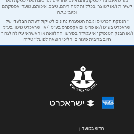
בע"מ אינם צד לעסקה, והם אינם אחראים לפרסום ו/או לעסקה ו/או
לשירות ו/או למוצר ובכלל זה למחיריהם, טיבם, איכותם, מועדי אספקתם
אימייל
*
וכיוב' ט.ל.ח
* הנפקת הכרטיס וגובה המסגרת נתונים לשיקול דעתה הבלעדי של
ישראכרט בע"מ ו/או פרימיום אקספרס בע"מ ו/או ישראכרט מימון בע"מ
נושא
*
ו/או הבנק המנפיק * אי עמידה בפירעון ההלוואה או האשראי עלולה לגרור
אנא חזרו אלי בקשר ל...
חיוב בריבית פיגורים והליכי הוצאה לפועל * טל"ח
הודעה
*
שליחה
חדש במועדון