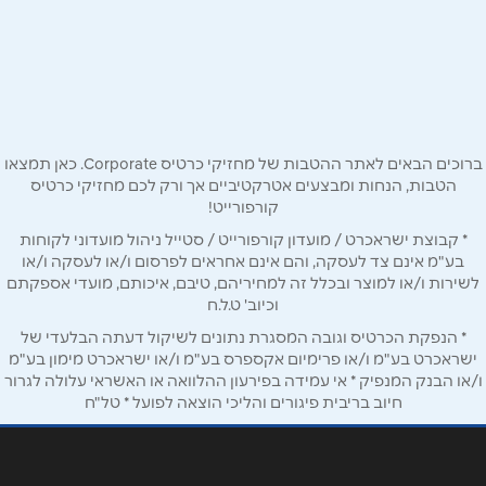
כניסת בענה - דיר אל אסד
שם מלא
*
טלפון
*
ברוכים הבאים לאתר ההטבות של מחזיקי כרטיס Corporate. כאן תמצאו
הטבות, הנחות ומבצעים אטרקטיביים אך ורק לכם מחזיקי כרטיס
קורפורייט!
אימייל
*
* קבוצת ישראכרט / מועדון קורפורייט / סטייל ניהול מועדוני לקוחות
בע"מ אינם צד לעסקה, והם אינם אחראים לפרסום ו/או לעסקה ו/או
לשירות ו/או למוצר ובכלל זה למחיריהם, טיבם, איכותם, מועדי אספקתם
נושא
*
וכיוב' ט.ל.ח
אנא חזרו אלי בקשר ל...
* הנפקת הכרטיס וגובה המסגרת נתונים לשיקול דעתה הבלעדי של
ישראכרט בע"מ ו/או פרימיום אקספרס בע"מ ו/או ישראכרט מימון בע"מ
ו/או הבנק המנפיק * אי עמידה בפירעון ההלוואה או האשראי עלולה לגרור
הודעה
*
חיוב בריבית פיגורים והליכי הוצאה לפועל * טל"ח