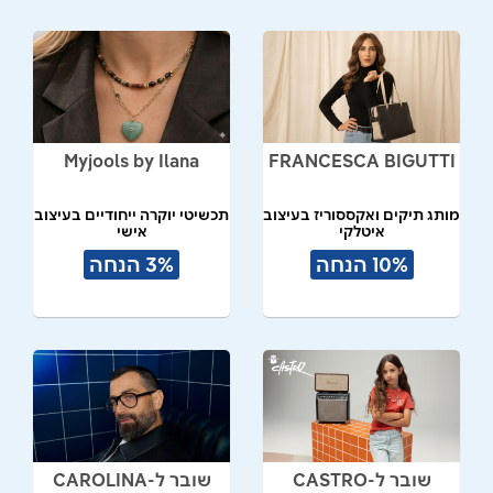
Myjools by Ilana
FRANCESCA BIGUTTI
מותג תיקים ואקססוריז בעיצוב
תכשיטי יוקרה ייחודיים בעיצוב
איטלקי
אישי
10% הנחה
3% הנחה
שובר ל-CASTRO
שובר ל-CAROLINA