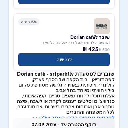
15% הנחה
שובר לDorian café
התשובה לחווית אוכל בכל שעה ובכל מצב
425 ₪
500 ₪
לרכישה
שוברים למסעדת Dorian café - srfparktlv
קפה דוריאן - בית הקפה של הסרף פארק,
קולינריה איכותית באווירה גלישה מטורפת מקום
בילוי חוויתי ומיוחד בתל אביב
אצלנו תוכלו להנות מאפים טריים, קפה איכותי,
סנדוויצ'ים וסלטים רעננים לקחת או לשבת, פיצה
מתנור אבן וארוחות צהרים בשריות, ארוחות ערב
לכל המשפחה והחברים
לפרטים נוספים בקרו באתר שלנו >>
תוקף ההטבה עד - 07.09.2026