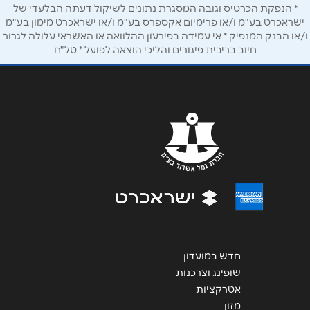
* הנפקת הכרטיס וגובה המסגרת נתונים לשיקול דעתה הבלעדי של
הודעה
*
ישראכרט בע"מ ו/או פרימיום אקספרס בע"מ ו/או ישראכרט מימון בע"מ
ו/או הבנק המנפיק * אי עמידה בפירעון ההלוואה או האשראי עלולה לגרור
חיוב בריבית פיגורים והליכי הוצאה לפועל * טל"ח
שליחה
חדש במועדון
שופינג וצרכנות
אטרקציות
מזון