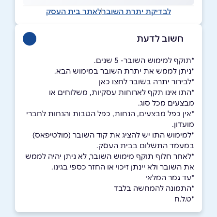
לבדיקת יתרת השובר
לאתר בית העסק
חשוב לדעת
*תוקף למימוש השובר- 5 שנים.
*ניתן לממש את יתרת השובר במימוש הבא.
*לבירור יתרה בשובר
לחצו כאן
*התו אינו תקף לארוחות עסקיות, משלוחים או
מבצעים מכל סוג.
*אין כפל מבצעים, הנחות, כפל הטבות והנחות לחברי
מועדון.
*למימוש התו יש להציג את קוד השובר (מולטיפאס)
במעמד התשלום בבית העסק.
*לאחר חלוף תוקף מימוש השובר, לא ניתן יהיה לממש
את השובר ולא יינתן זיכוי או החזר כספי בגינו.
*עד גמר המלאי
*התמונה להמחשה בלבד
*ט.ל.ח