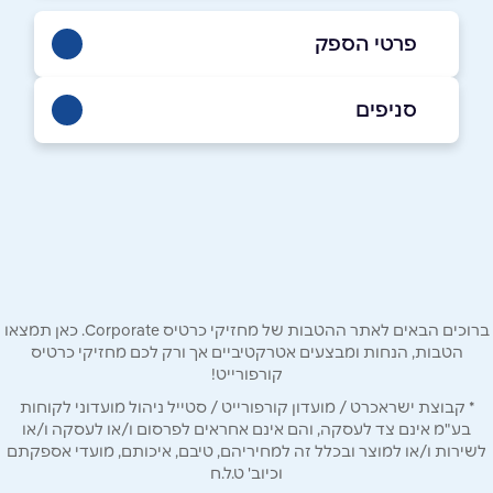
פרטי הספק
באתר
בוואטסאפ
סניפים
תל אביב
איתן לבני 3, srf parktlv
שם מלא
*
טלפון
*
ברוכים הבאים לאתר ההטבות של מחזיקי כרטיס Corporate. כאן תמצאו
אימייל
*
הטבות, הנחות ומבצעים אטרקטיביים אך ורק לכם מחזיקי כרטיס
קורפורייט!
* קבוצת ישראכרט / מועדון קורפורייט / סטייל ניהול מועדוני לקוחות
נושא
*
בע"מ אינם צד לעסקה, והם אינם אחראים לפרסום ו/או לעסקה ו/או
לשירות ו/או למוצר ובכלל זה למחיריהם, טיבם, איכותם, מועדי אספקתם
אנא חזרו אלי בקשר ל...
וכיוב' ט.ל.ח