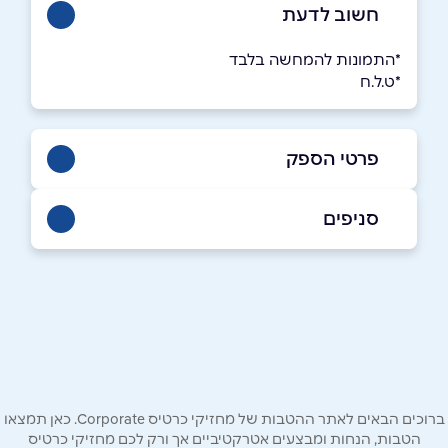
חשוב לדעת
*התמונות להמחשה בלבד
*ט.ל.ח
פרטי הספק
039090832
סניפים
באתר
בפייסבוק
באינסטגרם
בני ברק
רבי עקיבא 112
שם מלא
*
אלעד
טלפון
*
ברוכים הבאים לאתר ההטבות של מחזיקי כרטיס Corporate. כאן תמצאו
יהודה הנשיא 100
הטבות, הנחות ומבצעים אטרקטיביים אך ורק לכם מחזיקי כרטיס