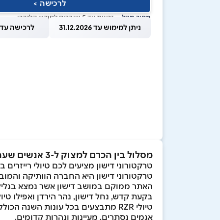
לרכישה >
מחיר מוזל
— זכאות עד 5 שוברים לחודש קלנדרי
ניתן למימוש עד 31.12.2026
לרכישה עד 1.08.2026
מסלול בין הכרם למצוק ל-3 אנשים שעה - שעה וחצי בטרקטורוני דישון
טרקטורוני דישון מציעים לכם טיולי רייזרים ב
טרקטורוני דישון היא החברה הוותיקה והמובילה 
בקעת קדש, נחל דישון, נהר הירדן ואפילו טי
טיולי RZR מתבצעים בכל עונות השנה ה
אגמים נסתרים, מעיינות ונהרות קדומים.