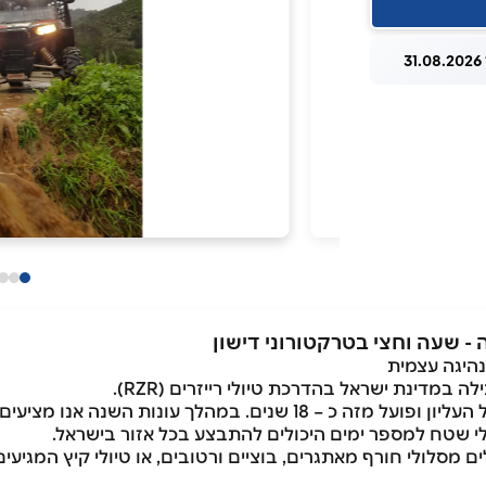
3
נהיגה עצמית
במדינת ישראל בהדרכת טיולי רייזרים (RZR).
האתר ממוקם במושב דישון אשר נמצא בגליל העליון ופועל מזה כ – 18 שנ
ולי שטח למספר ימים היכולים להתבצע בכל אזור בישראל.
כוללים מסלולי חורף מאתגרים, בוציים ורטובים, או טיולי קיץ המגי