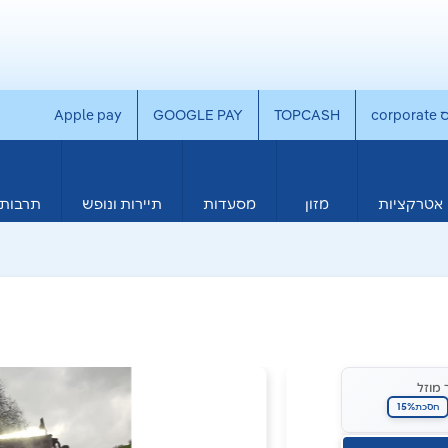
co
TOPCASH
GOOGLE PAY
Apple pay
אטרקציות
מזון
מסעדות
תיירות ונופש
תרבות 
 מוזל
15%
חסכת