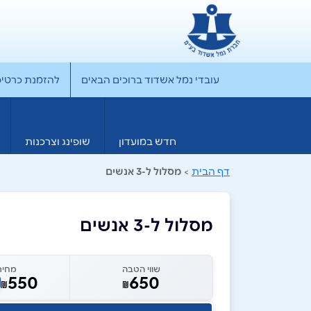
עובדי נמל אשדוד ברוכים הבאים
להזמנת כרטיס rporate
חדש במועדון
שופינג וצרכנות
דף הבית
>
מסלול ל-3 אנשים
מסלול ל-3 אנשים
שווי הטבה
מחיר
550
650
₪
₪