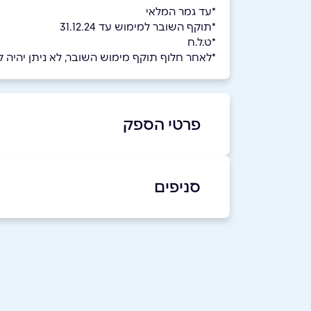
*עד גמר המלאי
*תוקף השובר למימוש עד 31.12.24
*ט.ל.ח
*לאחר חלוף תוקף מימוש השובר, לא ניתן יהיה למ
פרטי הספק
04-6950441
|
04-6997758
סניפים
באתר
בפייסבוק
דישון
04-6997758
שם מלא
*