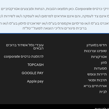
אימייל
*
רק לכם מחזיקי כרטיס קורפורייט!
מ אינם צד לעסקה, והם אינם אחראים לפרסום ו/או לעסקה ו/או לשירות ו/א
ט בע"מ ו/או פרימיום אקספרס בע"מ ו/או ישראכרט מימון בע"מ ו/או הבנ
בריבית פיגורים והליכי הוצאה לפועל * טל"ח
חדש במועדון
עובדי נמל אשדוד ברוכים
הבאים
שופינג וצרכנות
להזמנת כרטיס corporate
אטרקציות
מזון
TOPCASH
מסעדות
GOOGLE PAY
שליחה
תיירות ונופש
תרבות ופנאי
Apple pay
אורח חיים בריא
לבית