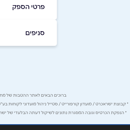
פרטי הספק
9297*
סניפים
באתר
בפייסבוק
טבריה
שדרות אליעזר קפלן 1
שם מלא
*
9297*
טלפון
*
ברוכים הבאים לאתר ההטבות של מחזיקי כרטיס Corporate. כאן תמצאו הטבות, הנחות ומבצעים אטרקטיביים אך ו
נושא
*
* קבוצת ישראכרט / מועדון קורפורייט / סטייל ניהול מועדוני לקוחות בע"
* הנפקת הכרטיס וגובה המסגרת נתונים לשיקול דעתה הבלעדי של ישראכר
אנא חזרו אלי בקשר ל...
הודעה
*