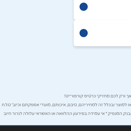
ו למוצר ובכלל זה למחיריהם, טיבם, איכותם, מועדי אספקתם וכיוב' ט.ל.ח
ק המנפיק * אי עמידה בפירעון ההלוואה או האשראי עלולה לגרור חיוב