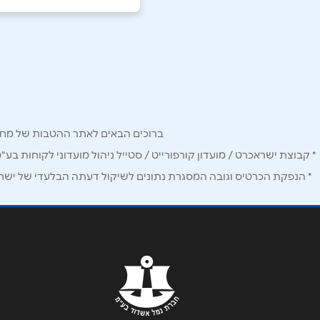
רחובות
שם מלא
*
15
בילו
טלפון
*
05-4892980
נושא
*
ברוכים הבאים לאתר ההטבות של מחזיקי כרטיס Corporate. כאן תמצאו הטבות, הנחות ומבצעים אטרקטיביים אך ו
אנא חזרו אלי בקשר ל...
* קבוצת ישראכרט / מועדון קורפורייט / סטייל ניהול מועדוני לקוחות בע"
הודעה
*
* הנפקת הכרטיס וגובה המסגרת נתונים לשיקול דעתה הבלעדי של ישראכר