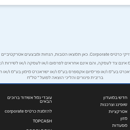
, בוסי סנט ג'ורג' 15 צומת
אימייל
*
רק לכם מחזיקי כרטיס קורפורייט!
מ אינם צד לעסקה, והם אינם אחראים לפרסום ו/או לעסקה ו/או לשירות ו/א
ט בע"מ ו/או פרימיום אקספרס בע"מ ו/או ישראכרט מימון בע"מ ו/או הבנ
בריבית פיגורים והליכי הוצאה לפועל * טל"ח
חדש במועדון
עובדי נמל אשדוד ברוכים
הבאים
שופינג וצרכנות
להזמנת כרטיס corporate
אטרקציות
שליחה
מזון
TOPCASH
מסעדות