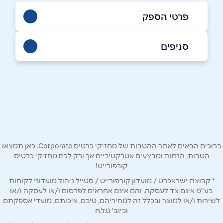
פרטי הספק
054-8827880
|
04-6723633
סניפים
טמרה
שם מלא
*
כביש ראשי רחוב אלקוס
04-6723633
טלפון
*
ברוכים הבאים לאתר ההטבות של מחזיקי כרטיס Corporate. כאן תמצאו
אימייל
*
הטבות, הנחות ומבצעים אטרקטיביים אך ורק לכם מחזיקי כרטיס
קורפורייט!
* קבוצת ישראכרט / מועדון קורפורייט / סטייל ניהול מועדוני לקוחות
נושא
*
בע"מ אינם צד לעסקה, והם אינם אחראים לפרסום ו/או לעסקה ו/או
אנא חזרו אלי בקשר ל...
לשירות ו/או למוצר ובכלל זה למחיריהם, טיבם, איכותם, מועדי אספקתם
וכיוב' ט.ל.ח
הודעה
*