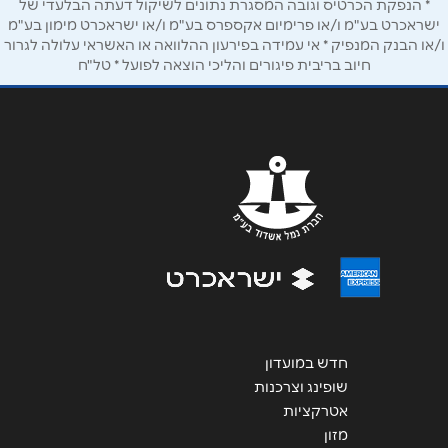
* הנפקת הכרטיס וגובה המסגרת נתונים לשיקול דעתה הבלעדי של
ישראכרט בע"מ ו/או פרימיום אקספרס בע"מ ו/או ישראכרט מימון בע"מ
ו/או הבנק המנפיק * אי עמידה בפירעון ההלוואה או האשראי עלולה לגרור
חיוב בריבית פיגורים והליכי הוצאה לפועל * טל"ח
שליחה
חדש במועדון
שופינג וצרכנות
אטרקציות
מזון