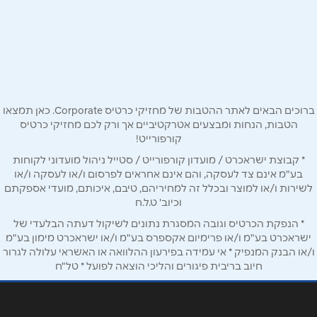
08-6269451
באתר
בפייסבוק
באינסטגרם
ביוטיוב
ברוכים הבאים לאתר ההטבות של מחזיקי כרטיס Corporate. כאן תמצאו
הטבות, הנחות ומבצעים אטרקטיביים אך ורק לכם מחזיקי כרטיס
שם מלא
*
קורפורייט!
* קבוצת ישראכרט / מועדון קורפורייט / סטייל ניהול מועדוני לקוחות
טלפון
*
בע"מ אינם צד לעסקה, והם אינם אחראים לפרסום ו/או לעסקה ו/או
לשירות ו/או למוצר ובכלל זה למחיריהם, טיבם, איכותם, מועדי אספקתם
וכיוב' ט.ל.ח
אימייל
*
* הנפקת הכרטיס וגובה המסגרת נתונים לשיקול דעתה הבלעדי של
ישראכרט בע"מ ו/או פרימיום אקספרס בע"מ ו/או ישראכרט מימון בע"מ
ו/או הבנק המנפיק * אי עמידה בפירעון ההלוואה או האשראי עלולה לגרור
נושא
*
חיוב בריבית פיגורים והליכי הוצאה לפועל * טל"ח
אנא חזרו אלי בקשר ל...