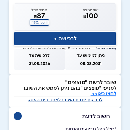
שווי הטבה
מחיר מוזל
87
100
₪
₪
13%
חסכת
לרכישה >
מחיר מוזל
— זכאות עד 5 שוברים לחודש קלנדרי
ניתן למימוש עד
לרכישה עד
31.08.2026
08.08.2031
שובר לרשת "מוצצים"
לסניפי "מוצצים" בהם ניתן לממש את השובר
לחצו כאן>>
לבדיקת יתרת השובר
לאתר בית העסק
חשוב לדעת
*כולל כפל מבצעים והנחות