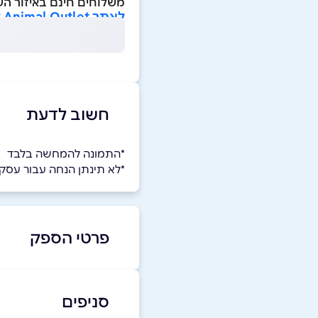
משלוחים חינם באיזור הש
לאתר Animal Outlet לחצו כאן>>
חשוב לדעת
*התמונה להמחשה בלבד
*לא תינתן הנחה עבור עס
פרטי הספק
-4337990
|
03-7942001
סניפים
באתר