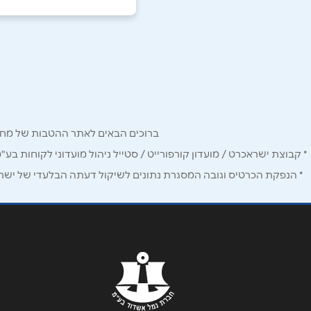
רמת השרון
סוקולוב 70
שם מלא
*
03-7942001
טלפון
*
ברוכים הבאים לאתר ההטבות של מחזיקי כרטיס Corporate. כאן תמצאו הטבות, הנחות ומבצעים אטרקטיביים אך ו
נושא
*
* קבוצת ישראכרט / מועדון קורפורייט / סטייל ניהול מועדוני לקוחות בע"
* הנפקת הכרטיס וגובה המסגרת נתונים לשיקול דעתה הבלעדי של ישראכר
אנא חזרו אלי בקשר ל...
הודעה
*