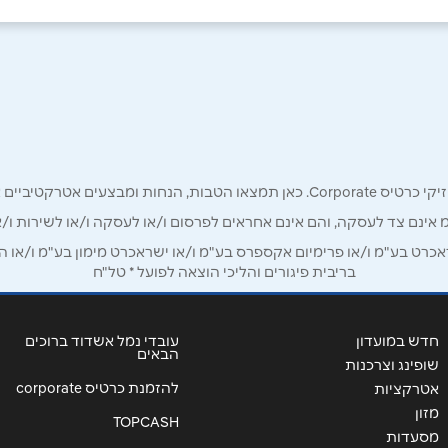
אימייל
*
רק לכם מחזיקי כרטיס קורפורייט!
מ אינם צד לעסקה, והם אינם אחראים לפרסום ו/או לעסקה ו/או לשירות ו/א
ט בע"מ ו/או פרימיום אקספרס בע"מ ו/או ישראכרט מימון בע"מ ו/או הבנ
בריבית פיגורים והליכי הוצאה לפועל * טל"ח
חדש במועדון
עובדי נמל אשדוד ברוכים
הבאים
שופינג וצרכנות
להזמנת כרטיס corporate
אטרקציות
מזון
TOPCASH
מסעדות